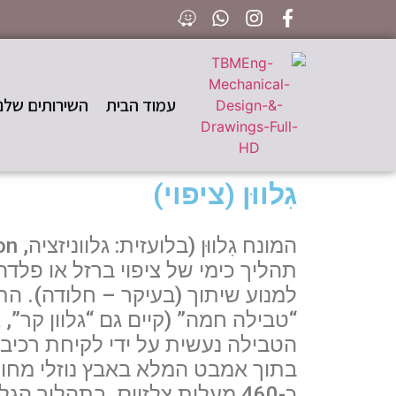
עמוד הבית
השירותים שלנו
גִלווּן (ציפוי)
למנוע שיתוך (בעיקר – חלודה). הת
“טבילה חמה” (קיים גם “גלוון קר”, 
הטבילה נעשית על ידי לקיחת רכיב
בתוך אמבט המלא באבץ נוזלי מח
כ-460 מעלות צלזיוס. בתהליך ה