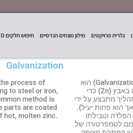
גלרית פרויקטים
מילון מונחים הנדסיים
חיפוש חלקים STD
Galvanization
המונח גִלווּן (בלועזית: גלווניזציה, Galvanization) הוא
 the process of
תהליך כימי של ציפוי ברזל או פלדה באבץ (Zn) כדי
ng to steel or iron,
הליך מתבצע על ידי
common method is
אך הוא פחות יעיל).
he parts are coated
 הפלדה וטבילתו
 hot, molten zinc.
ומם לטמפרטורה של
גלוון המתכת מצופה