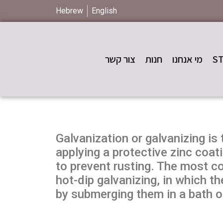
Hebrew
English
מי אנחנו
חנות
צור קשר
Galvanization or galvanizing is
applying a protective zinc coati
to prevent rusting. The most 
hot-dip galvanizing, in which t
by submerging them in a bath of